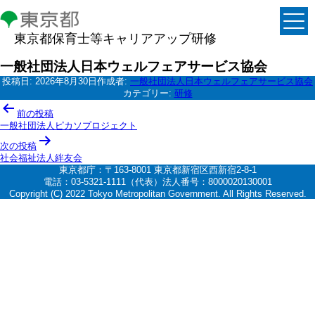
東京都保育士等キャリアアップ研修
一般社団法人日本ウェルフェアサービス協会
投稿日:
2026年8月30日
作成者:
一般社団法人日本ウェルフェアサービス協会
カテゴリー:
研修
投
前の投稿
稿
一般社団法人ピカソプロジェクト
ナ
次の投稿
社会福祉法人絆友会
ビ
東京都庁：〒163-8001 東京都新宿区西新宿2-8-1
ゲ
電話：03-5321-1111（代表）法人番号：8000020130001
Copyright (C) 2022 Tokyo Metropolitan Government. All Rights Reserved.
ー
シ
ョ
ン