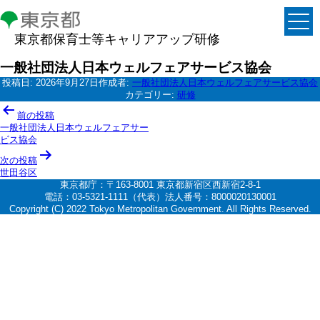
東京都保育士等キャリアアップ研修
一般社団法人日本ウェルフェアサービス協会
投稿日:
2026年9月27日
作成者:
一般社団法人日本ウェルフェアサービス協会
カテゴリー:
研修
投
前の投稿
稿
一般社団法人日本ウェルフェアサー
ビス協会
ナ
次の投稿
ビ
世田谷区
ゲ
東京都庁：〒163-8001 東京都新宿区西新宿2-8-1
電話：03-5321-1111（代表）法人番号：8000020130001
ー
Copyright (C) 2022 Tokyo Metropolitan Government. All Rights Reserved.
シ
ョ
ン