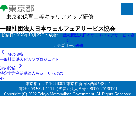
東京都保育士等キャリアアップ研修
一般社団法人日本ウェルフェアサービス協会
投稿日:
2026年10月25日
作成者:
一般社団法人日本ウェルフェアサービス協
会
カテゴリー:
研修
投
前の投稿
稿
一般社団法人ピカソプロジェクト
ナ
次の投稿
特定非営利活動法人ちゅーりっぷの
ビ
心
ゲ
東京都庁：〒163-8001 東京都新宿区西新宿2-8-1
電話：03-5321-1111（代表）法人番号：8000020130001
ー
Copyright (C) 2022 Tokyo Metropolitan Government. All Rights Reserved.
シ
ョ
ン