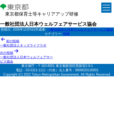
東京都保育士等キャリアアップ研修
一般社団法人日本ウェルフェアサービス協会
投稿日:
2026年12月5日
作成者:
一般社団法人日本ウェルフェアサービス協会
カテゴリー:
研修
投
前の投稿
稿
一般社団法人キッズライフラボ
ナ
次の投稿
一般社団法人日本ウェルフェアサー
ビ
ビス協会
ゲ
東京都庁：〒163-8001 東京都新宿区西新宿2-8-1
電話：03-5321-1111（代表）法人番号：8000020130001
ー
Copyright (C) 2022 Tokyo Metropolitan Government. All Rights Reserved.
シ
ョ
ン