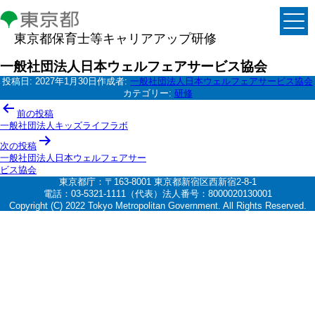
東京都保育士等キャリアアップ研修
一般社団法人日本ウェルフェアサービス協会
投稿日:
2027年1月30日
作成者:
一般社団法人日本ウェルフェアサービス協会
カテゴリー:
研修
投
前の投稿
稿
一般社団法人キッズライフラボ
ナ
次の投稿
一般社団法人日本ウェルフェアサー
ビ
ビス協会
ゲ
東京都庁：〒163-8001 東京都新宿区西新宿2-8-1
電話：03-5321-1111（代表）法人番号：8000020130001
ー
Copyright (C) 2022 Tokyo Metropolitan Government. All Rights Reserved.
シ
ョ
ン