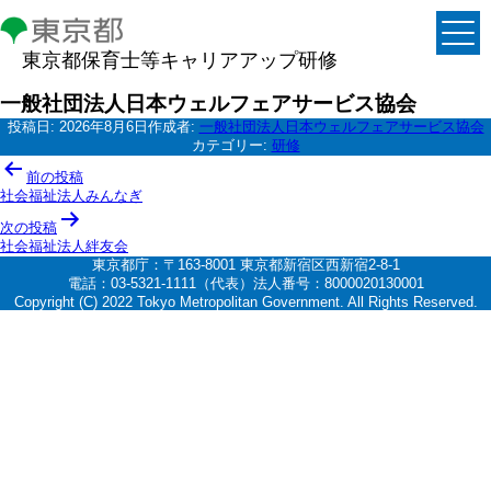
東京都保育士等キャリアアップ研修
一般社団法人日本ウェルフェアサービス協会
投稿日:
2026年8月6日
作成者:
一般社団法人日本ウェルフェアサービス協会
カテゴリー:
研修
投
前の投稿
稿
社会福祉法人みんなぎ
ナ
次の投稿
社会福祉法人絆友会
ビ
東京都庁：〒163-8001 東京都新宿区西新宿2-8-1
ゲ
電話：03-5321-1111（代表）法人番号：8000020130001
Copyright (C) 2022 Tokyo Metropolitan Government. All Rights Reserved.
ー
シ
ョ
ン