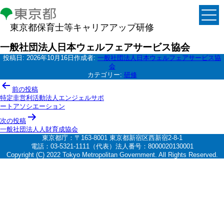
東京都保育士等キャリアアップ研修
一般社団法人日本ウェルフェアサービス協会
投稿日:
2026年10月16日
作成者:
一般社団法人日本ウェルフェアサービス協
会
カテゴリー:
研修
投
前の投稿
稿
特定非営利活動法人エンジェルサポ
ートアソシエーション
ナ
次の投稿
ビ
一般社団法人人財育成協会
ゲ
東京都庁：〒163-8001 東京都新宿区西新宿2-8-1
電話：03-5321-1111（代表）法人番号：8000020130001
ー
Copyright (C) 2022 Tokyo Metropolitan Government. All Rights Reserved.
シ
ョ
ン