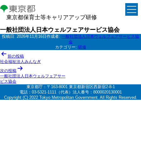
東京都保育士等キャリアアップ研修
一般社団法人日本ウェルフェアサービス協会
投稿日:
2026年11月16日
作成者:
一般社団法人日本ウェルフェアサービス協
会
カテゴリー:
研修
投
前の投稿
稿
社会福祉法人みんなぎ
ナ
次の投稿
一般社団法人日本ウェルフェアサー
ビ
ビス協会
ゲ
東京都庁：〒163-8001 東京都新宿区西新宿2-8-1
電話：03-5321-1111（代表）法人番号：8000020130001
ー
Copyright (C) 2022 Tokyo Metropolitan Government. All Rights Reserved.
シ
ョ
ン