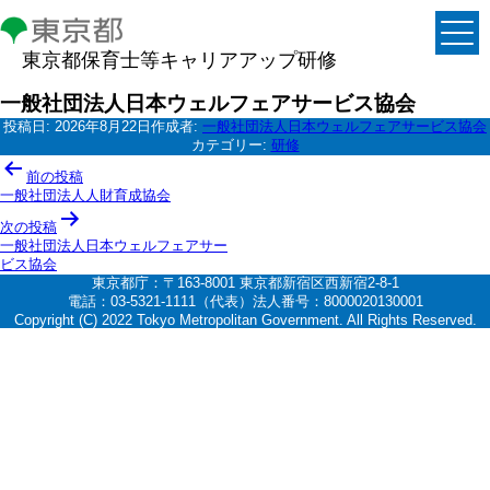
東京都保育士等キャリアアップ研修
一般社団法人日本ウェルフェアサービス協会
投稿日:
2026年8月22日
作成者:
一般社団法人日本ウェルフェアサービス協会
カテゴリー:
研修
投
前の投稿
稿
一般社団法人人財育成協会
ナ
次の投稿
一般社団法人日本ウェルフェアサー
ビ
ビス協会
ゲ
東京都庁：〒163-8001 東京都新宿区西新宿2-8-1
電話：03-5321-1111（代表）法人番号：8000020130001
ー
Copyright (C) 2022 Tokyo Metropolitan Government. All Rights Reserved.
シ
ョ
ン