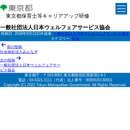
東京都保育士等キャリアアップ研修
一般社団法人日本ウェルフェアサービス協会
投稿日:
2026年9月12日
作成者:
一般社団法人日本ウェルフェアサービス協会
カテゴリー:
研修
投
前の投稿
稿
社会福祉法人みんなぎ
ナ
次の投稿
一般社団法人日本ウェルフェアサー
ビ
ビス協会
ゲ
東京都庁：〒163-8001 東京都新宿区西新宿2-8-1
電話：03-5321-1111（代表）法人番号：8000020130001
ー
Copyright (C) 2022 Tokyo Metropolitan Government. All Rights Reserved.
シ
ョ
ン