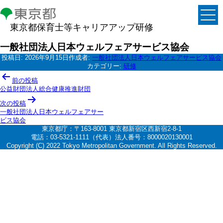
東京都保育士等キャリアアップ研修
一般社団法人日本ウェルフェアサービス協会
投稿日:
2026年9月15日
作成者:
一般社団法人日本ウェルフェアサービス協会
カテゴリー:
研修
投
前の投稿
稿
公益財団法人総合健康推進財団
ナ
次の投稿
一般社団法人日本ウェルフェアサー
ビ
ビス協会
ゲ
東京都庁：〒163-8001 東京都新宿区西新宿2-8-1
電話：03-5321-1111（代表）法人番号：8000020130001
ー
Copyright (C) 2022 Tokyo Metropolitan Government. All Rights Reserved.
シ
ョ
ン