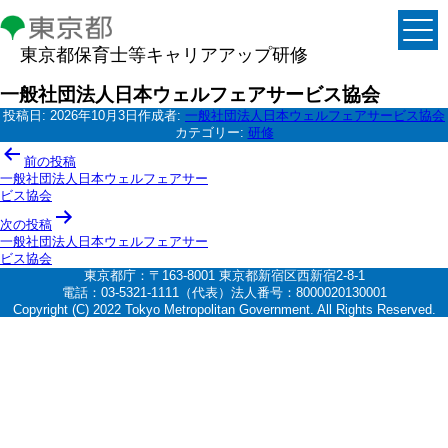
東京都保育士等キャリアアップ研修
一般社団法人日本ウェルフェアサービス協会
投稿日:
2026年10月3日
作成者:
一般社団法人日本ウェルフェアサービス協会
カテゴリー:
研修
投
前の投稿
稿
一般社団法人日本ウェルフェアサー
ビス協会
ナ
次の投稿
ビ
一般社団法人日本ウェルフェアサー
ゲ
ビス協会
東京都庁：〒163-8001 東京都新宿区西新宿2-8-1
ー
電話：03-5321-1111（代表）法人番号：8000020130001
シ
Copyright (C) 2022 Tokyo Metropolitan Government. All Rights Reserved.
ョ
ン