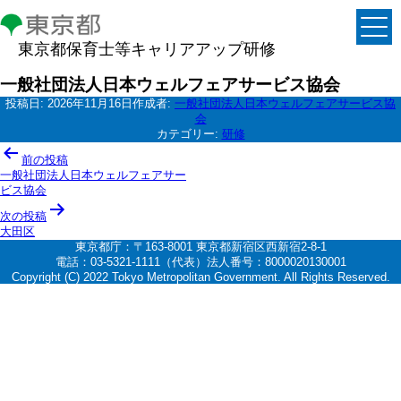
東京都保育士等キャリアアップ研修
一般社団法人日本ウェルフェアサービス協会
投稿日:
2026年11月16日
作成者:
一般社団法人日本ウェルフェアサービス協
会
カテゴリー:
研修
投
前の投稿
稿
一般社団法人日本ウェルフェアサー
ビス協会
ナ
次の投稿
ビ
大田区
ゲ
東京都庁：〒163-8001 東京都新宿区西新宿2-8-1
電話：03-5321-1111（代表）法人番号：8000020130001
ー
Copyright (C) 2022 Tokyo Metropolitan Government. All Rights Reserved.
シ
ョ
ン