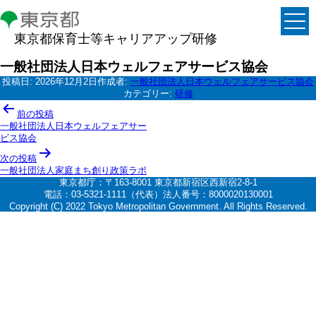
東京都保育士等キャリアアップ研修
一般社団法人日本ウェルフェアサービス協会
投稿日:
2026年12月2日
作成者:
一般社団法人日本ウェルフェアサービス協会
カテゴリー:
研修
投
前の投稿
稿
一般社団法人日本ウェルフェアサー
ビス協会
ナ
次の投稿
ビ
一般社団法人家庭まち創り政策ラボ
ゲ
東京都庁：〒163-8001 東京都新宿区西新宿2-8-1
電話：03-5321-1111（代表）法人番号：8000020130001
ー
Copyright (C) 2022 Tokyo Metropolitan Government. All Rights Reserved.
シ
ョ
ン