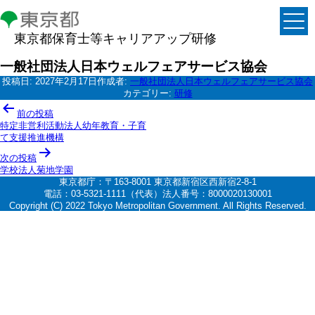
東京都保育士等キャリアアップ研修
一般社団法人日本ウェルフェアサービス協会
投稿日:
2027年2月17日
作成者:
一般社団法人日本ウェルフェアサービス協会
カテゴリー:
研修
投
前の投稿
稿
特定非営利活動法人幼年教育・子育
て支援推進機構
ナ
次の投稿
ビ
学校法人菊地学園
ゲ
東京都庁：〒163-8001 東京都新宿区西新宿2-8-1
電話：03-5321-1111（代表）法人番号：8000020130001
ー
Copyright (C) 2022 Tokyo Metropolitan Government. All Rights Reserved.
シ
ョ
ン