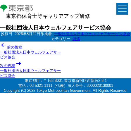
東京都保育士等キャリアアップ研修
一般社団法人日本ウェルフェアサービス協会
投稿日:
2026年8月22日
作成者:
一般社団法人日本ウェルフェアサービス協会
カテゴリー:
研修
投
前の投稿
稿
一般社団法人日本ウェルフェアサー
ビス協会
ナ
次の投稿
ビ
一般社団法人日本ウェルフェアサー
ゲ
ビス協会
東京都庁：〒163-8001 東京都新宿区西新宿2-8-1
ー
電話：03-5321-1111（代表）法人番号：8000020130001
シ
Copyright (C) 2022 Tokyo Metropolitan Government. All Rights Reserved.
ョ
ン