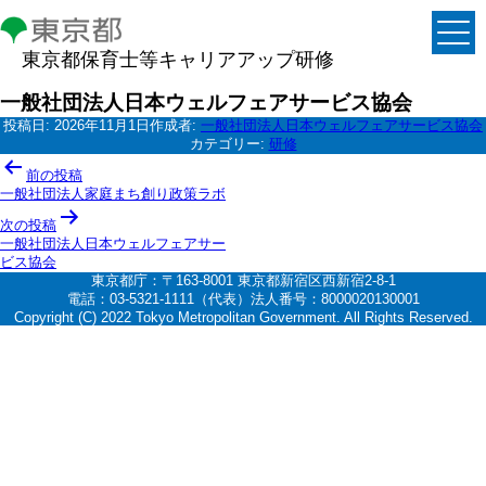
東京都保育士等キャリアアップ研修
一般社団法人日本ウェルフェアサービス協会
投稿日:
2026年11月1日
作成者:
一般社団法人日本ウェルフェアサービス協会
カテゴリー:
研修
投
前の投稿
稿
一般社団法人家庭まち創り政策ラボ
ナ
次の投稿
一般社団法人日本ウェルフェアサー
ビ
ビス協会
ゲ
東京都庁：〒163-8001 東京都新宿区西新宿2-8-1
電話：03-5321-1111（代表）法人番号：8000020130001
ー
Copyright (C) 2022 Tokyo Metropolitan Government. All Rights Reserved.
シ
ョ
ン