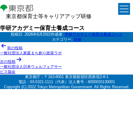
東京都保育士等キャリアアップ研修
学研アカデミー保育士養成コース
投稿日:
2026年6月20日
作成者:
学研アカデミー保育士養成コース
カテゴリー:
研修
投
前の投稿
稿
一般社団法人家庭まち創り政策ラボ
ナ
次の投稿
一般社団法人日本ウェルフェアサー
ビ
ビス協会
ゲ
東京都庁：〒163-8001 東京都新宿区西新宿2-8-1
電話：03-5321-1111（代表）法人番号：8000020130001
ー
Copyright (C) 2022 Tokyo Metropolitan Government. All Rights Reserved.
シ
ョ
ン