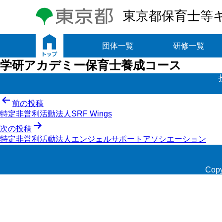
東京都保育士等
トップ
団体一覧
研修一覧
学研アカデミー保育士養成コース
投
前の投稿
特定非営利活動法人SRF Wings
稿
次の投稿
ナ
特定非営利活動法人エンジェルサポートアソシエーション
ビ
ゲ
Copy
ー
シ
ョ