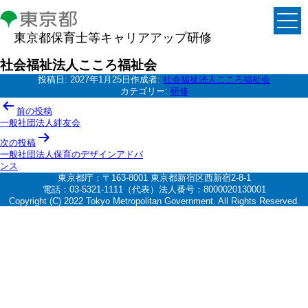
東京都保育士等キャリアアップ研修
社会福祉法人こころ福祉会
投稿日:
2027年1月25日
作成者:
社会福祉法人こころ福祉会
カテゴリー:
研修
投
前の投稿
稿
一般社団法人絆友会
ナ
次の投稿
一般社団法人保育のデザインアドバ
ビ
ンス
ゲ
東京都庁：〒163-8001 東京都新宿区西新宿2-8-1
電話：03-5321-1111（代表）法人番号：8000020130001
ー
Copyright (C) 2022 Tokyo Metropolitan Government. All Rights Reserved.
シ
ョ
ン