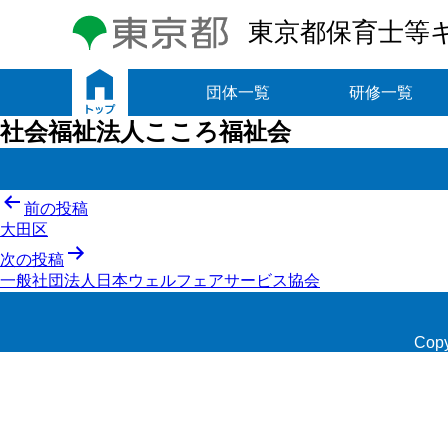
東京都保育士等
トップ
団体一覧
研修一覧
社会福祉法人こころ福祉会
投
前の投稿
大田区
稿
次の投稿
ナ
一般社団法人日本ウェルフェアサービス協会
ビ
ゲ
Copy
ー
シ
ョ