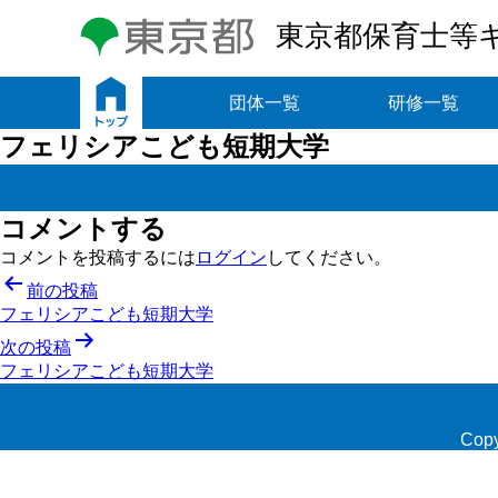
東京都保育士等
トップ
団体一覧
研修一覧
フェリシアこども短期大学
コメントする
コメントを投稿するには
ログイン
してください。
投
前の投稿
フェリシアこども短期大学
稿
次の投稿
ナ
フェリシアこども短期大学
ビ
ゲ
Copy
ー