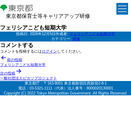
東京都保育士等キャリアアップ研修
フェリシアこども短期大学
投稿日:
2026年12月5日
作成者:
フェリシアこども短期大学
カテゴリー:
研修
コメントする
コメントを投稿するには
ログイン
してください。
投
前の投稿
稿
フェリシアこども短期大学
ナ
次の投稿
一般社団法人ピカソプロジェクト
ビ
東京都庁：〒163-8001 東京都新宿区西新宿2-8-1
ゲ
電話：03-5321-1111（代表）法人番号：8000020130001
Copyright (C) 2022 Tokyo Metropolitan Government. All Rights Reserved.
ー
シ
ョ
ン