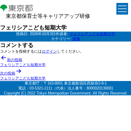
東京都保育士等キャリアアップ研修
フェリシアこども短期大学
投稿日:
2026年10月3日
作成者:
フェリシアこども短期大学
カテゴリー:
研修
コメントする
コメントを投稿するには
ログイン
してください。
投
前の投稿
稿
フェリシアこども短期大学
ナ
次の投稿
フェリシアこども短期大学
ビ
東京都庁：〒163-8001 東京都新宿区西新宿2-8-1
ゲ
電話：03-5321-1111（代表）法人番号：8000020130001
Copyright (C) 2022 Tokyo Metropolitan Government. All Rights Reserved.
ー
シ
ョ
ン