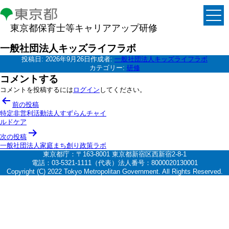
東京都保育士等キャリアアップ研修
一般社団法人キッズライフラボ
投稿日:
2026年9月26日
作成者:
一般社団法人キッズライフラボ
カテゴリー:
研修
コメントする
コメントを投稿するには
ログイン
してください。
投
前の投稿
稿
特定非営利活動法人すずらんチャイ
ルドケア
ナ
次の投稿
ビ
一般社団法人家庭まち創り政策ラボ
ゲ
東京都庁：〒163-8001 東京都新宿区西新宿2-8-1
電話：03-5321-1111（代表）法人番号：8000020130001
ー
Copyright (C) 2022 Tokyo Metropolitan Government. All Rights Reserved.
シ
ョ
ン