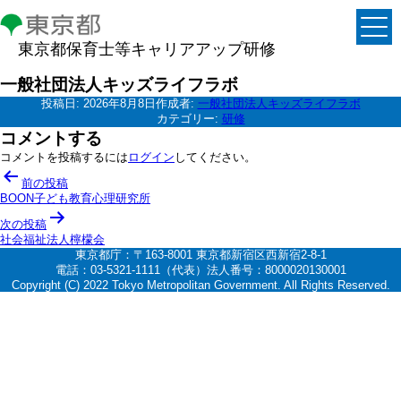
東京都保育士等キャリアアップ研修
一般社団法人キッズライフラボ
投稿日:
2026年8月8日
作成者:
一般社団法人キッズライフラボ
カテゴリー:
研修
コメントする
コメントを投稿するには
ログイン
してください。
投
前の投稿
稿
BOON子ども教育心理研究所
ナ
次の投稿
社会福祉法人檸檬会
ビ
東京都庁：〒163-8001 東京都新宿区西新宿2-8-1
ゲ
電話：03-5321-1111（代表）法人番号：8000020130001
Copyright (C) 2022 Tokyo Metropolitan Government. All Rights Reserved.
ー
シ
ョ
ン