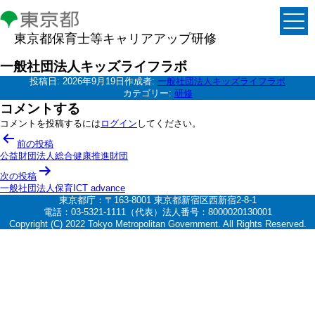
東京都保育士等キャリアアップ研修
一般社団法人キッズライフラボ
投稿日:
2026年9月19日
作成者:
一般社団法人キッズライフラボ
カテゴリー:
研修
コメントする
コメントを投稿するには
ログイン
してください。
投
前の投稿
稿
公益財団法人総合健康推進財団
ナ
次の投稿
一般社団法人保育ICT advance
ビ
東京都庁：〒163-8001 東京都新宿区西新宿2-8-1
ゲ
電話：03-5321-1111（代表）法人番号：8000020130001
Copyright (C) 2022 Tokyo Metropolitan Government. All Rights Reserved.
ー
シ
ョ
ン