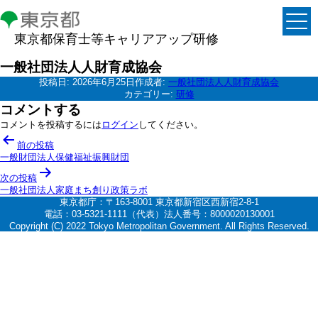
東京都保育士等キャリアアップ研修
一般社団法人人財育成協会
投稿日:
2026年6月25日
作成者:
一般社団法人人財育成協会
カテゴリー:
研修
コメントする
コメントを投稿するには
ログイン
してください。
投
前の投稿
稿
一般財団法人保健福祉振興財団
ナ
次の投稿
一般社団法人家庭まち創り政策ラボ
ビ
東京都庁：〒163-8001 東京都新宿区西新宿2-8-1
ゲ
電話：03-5321-1111（代表）法人番号：8000020130001
Copyright (C) 2022 Tokyo Metropolitan Government. All Rights Reserved.
ー
シ
ョ
ン