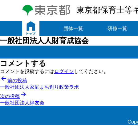
東京都保育士等
トップ
団体一覧
研修一覧
一般社団法人人財育成協会
コメントする
コメントを投稿するには
ログイン
してください。
投
前の投稿
一般社団法人家庭まち創り政策ラボ
稿
次の投稿
ナ
一般社団法人絆友会
ビ
ゲ
Copy
ー