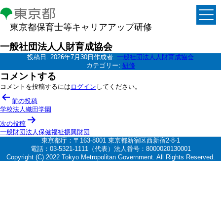
東京都保育士等キャリアアップ研修
一般社団法人人財育成協会
投稿日:
2026年7月30日
作成者:
一般社団法人人財育成協会
カテゴリー:
研修
コメントする
コメントを投稿するには
ログイン
してください。
投
前の投稿
稿
学校法人織田学園
ナ
次の投稿
一般財団法人保健福祉振興財団
ビ
東京都庁：〒163-8001 東京都新宿区西新宿2-8-1
ゲ
電話：03-5321-1111（代表）法人番号：8000020130001
Copyright (C) 2022 Tokyo Metropolitan Government. All Rights Reserved.
ー
シ
ョ
ン