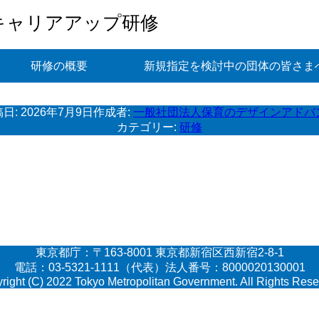
キャリアアップ研修
研修の概要
新規指定を検討中の団体の皆さま
稿日:
2026年7月9日
作成者:
一般社団法人保育のデザインアドバ
カテゴリー:
研修
東京都庁：〒163-8001 東京都新宿区西新宿2-8-1
電話：03-5321-1111（代表）法人番号：8000020130001
right (C) 2022 Tokyo Metropolitan Government. All Rights Rese