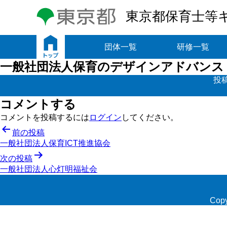
東京都保育士等
トップ
団体一覧
研修一覧
一般社団法人保育のデザインアドバンス
投
コメントする
コメントを投稿するには
ログイン
してください。
投
前の投稿
一般社団法人保育ICT推進協会
稿
次の投稿
ナ
一般社団法人心灯明福祉会
ビ
ゲ
Copy
ー