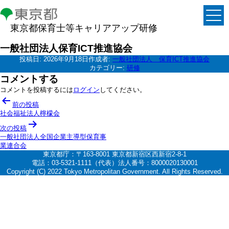
東京都保育士等キャリアアップ研修
一般社団法人保育ICT推進協会
投稿日:
2026年9月18日
作成者:
一般社団法人 保育ICT推進協会
カテゴリー:
研修
コメントする
コメントを投稿するには
ログイン
してください。
投
前の投稿
稿
社会福祉法人檸檬会
ナ
次の投稿
一般社団法人全国企業主導型保育事
ビ
業連合会
ゲ
東京都庁：〒163-8001 東京都新宿区西新宿2-8-1
電話：03-5321-1111（代表）法人番号：8000020130001
ー
Copyright (C) 2022 Tokyo Metropolitan Government. All Rights Reserved.
シ
ョ
ン