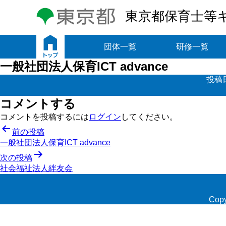
東京都保育士等
トップ
団体一覧
研修一覧
一般社団法人保育ICT advance
投稿
コメントする
コメントを投稿するには
ログイン
してください。
投
前の投稿
一般社団法人保育ICT advance
稿
次の投稿
ナ
社会福祉法人絆友会
ビ
ゲ
Copy
ー