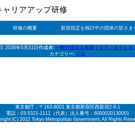
キャリアアップ研修
研修の概要
新規指定を検討中の団体の皆さま
日:
2026年5月31日
作成者:
一般社団法人保育ＩＣＴ ａｄｖａ
カテゴリー:
研修
東京都庁：〒163-8001 東京都新宿区西新宿2-8-1
電話：03-5321-1111（代表）法人番号：8000020130001
right (C) 2022 Tokyo Metropolitan Government. All Rights Rese