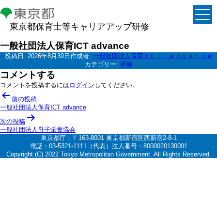
東京都保育士等キャリアアップ研修
一般社団法人保育ICT advance
投稿日:
2026年8月30日
作成者:
一般社団法人保育ＩＣＴ ａｄｖａｎｃｅ
カテゴリー:
研修
コメントする
コメントを投稿するには
ログイン
してください。
投
前の投稿
稿
一般社団法人保育ICT advance
ナ
次の投稿
一般社団法人母子栄養協会
ビ
東京都庁：〒163-8001 東京都新宿区西新宿2-8-1
ゲ
電話：03-5321-1111（代表）法人番号：8000020130001
Copyright (C) 2022 Tokyo Metropolitan Government. All Rights Reserved.
ー
シ
ョ
ン