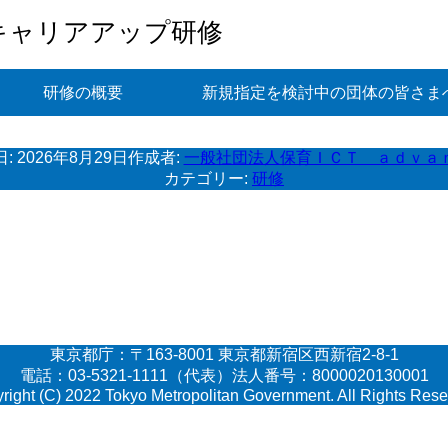
キャリアアップ研修
研修の概要
新規指定を検討中の団体の皆さま
日:
2026年8月29日
作成者:
一般社団法人保育ＩＣＴ ａｄｖａ
カテゴリー:
研修
東京都庁：〒163-8001 東京都新宿区西新宿2-8-1
電話：03-5321-1111（代表）法人番号：8000020130001
right (C) 2022 Tokyo Metropolitan Government. All Rights Rese