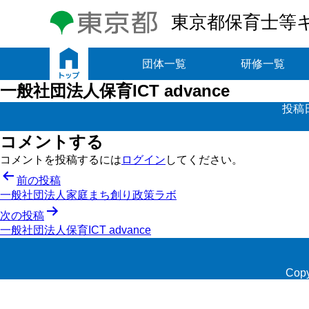
東京都保育士等
トップ
団体一覧
研修一覧
一般社団法人保育ICT advance
投稿
コメントする
コメントを投稿するには
ログイン
してください。
投
前の投稿
一般社団法人家庭まち創り政策ラボ
稿
次の投稿
ナ
一般社団法人保育ICT advance
ビ
ゲ
Copy
ー