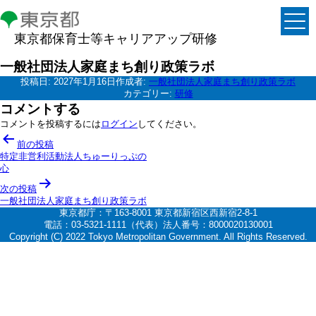
東京都保育士等キャリアアップ研修
一般社団法人家庭まち創り政策ラボ
投稿日:
2027年1月16日
作成者:
一般社団法人家庭まち創り政策ラボ
カテゴリー:
研修
コメントする
コメントを投稿するには
ログイン
してください。
投
前の投稿
稿
特定非営利活動法人ちゅーりっぷの
心
ナ
次の投稿
ビ
一般社団法人家庭まち創り政策ラボ
ゲ
東京都庁：〒163-8001 東京都新宿区西新宿2-8-1
電話：03-5321-1111（代表）法人番号：8000020130001
ー
Copyright (C) 2022 Tokyo Metropolitan Government. All Rights Reserved.
シ
ョ
ン