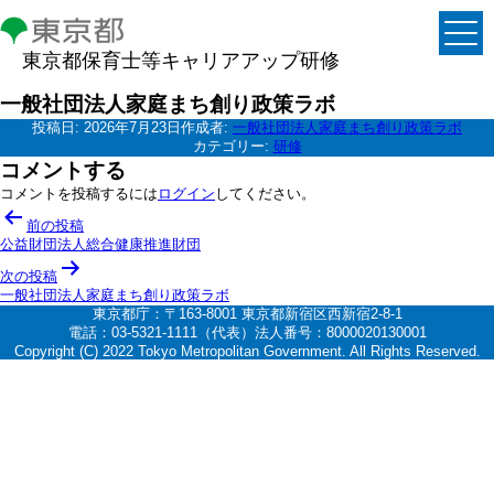
東京都保育士等キャリアアップ研修
一般社団法人家庭まち創り政策ラボ
投稿日:
2026年7月23日
作成者:
一般社団法人家庭まち創り政策ラボ
カテゴリー:
研修
コメントする
コメントを投稿するには
ログイン
してください。
投
前の投稿
稿
公益財団法人総合健康推進財団
ナ
次の投稿
一般社団法人家庭まち創り政策ラボ
ビ
東京都庁：〒163-8001 東京都新宿区西新宿2-8-1
ゲ
電話：03-5321-1111（代表）法人番号：8000020130001
Copyright (C) 2022 Tokyo Metropolitan Government. All Rights Reserved.
ー
シ
ョ
ン