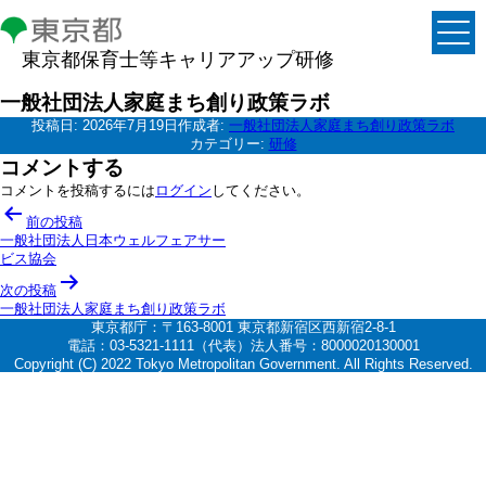
東京都保育士等キャリアアップ研修
一般社団法人家庭まち創り政策ラボ
投稿日:
2026年7月19日
作成者:
一般社団法人家庭まち創り政策ラボ
カテゴリー:
研修
コメントする
コメントを投稿するには
ログイン
してください。
投
前の投稿
稿
一般社団法人日本ウェルフェアサー
ビス協会
ナ
次の投稿
ビ
一般社団法人家庭まち創り政策ラボ
ゲ
東京都庁：〒163-8001 東京都新宿区西新宿2-8-1
電話：03-5321-1111（代表）法人番号：8000020130001
ー
Copyright (C) 2022 Tokyo Metropolitan Government. All Rights Reserved.
シ
ョ
ン