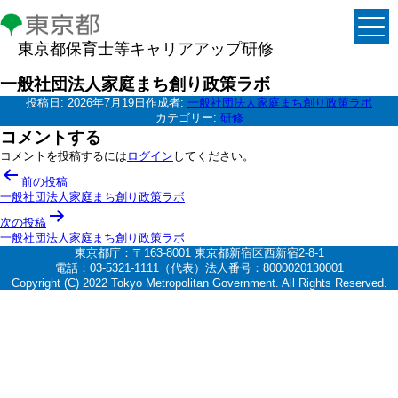
東京都保育士等キャリアアップ研修
一般社団法人家庭まち創り政策ラボ
投稿日:
2026年7月19日
作成者:
一般社団法人家庭まち創り政策ラボ
カテゴリー:
研修
コメントする
コメントを投稿するには
ログイン
してください。
投
前の投稿
稿
一般社団法人家庭まち創り政策ラボ
ナ
次の投稿
一般社団法人家庭まち創り政策ラボ
ビ
東京都庁：〒163-8001 東京都新宿区西新宿2-8-1
ゲ
電話：03-5321-1111（代表）法人番号：8000020130001
Copyright (C) 2022 Tokyo Metropolitan Government. All Rights Reserved.
ー
シ
ョ
ン