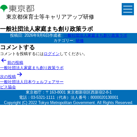
東京都保育士等キャリアアップ研修
一般社団法人家庭まち創り政策ラボ
投稿日:
2026年9月6日
作成者:
一般社団法人家庭まち創り政策ラボ
カテゴリー:
研修
コメントする
コメントを投稿するには
ログイン
してください。
投
前の投稿
稿
一般社団法人家庭まち創り政策ラボ
ナ
次の投稿
一般社団法人日本ウェルフェアサー
ビ
ビス協会
ゲ
東京都庁：〒163-8001 東京都新宿区西新宿2-8-1
電話：03-5321-1111（代表）法人番号：8000020130001
ー
Copyright (C) 2022 Tokyo Metropolitan Government. All Rights Reserved.
シ
ョ
ン