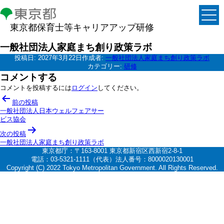
東京都保育士等キャリアアップ研修
一般社団法人家庭まち創り政策ラボ
投稿日:
2027年3月22日
作成者:
一般社団法人家庭まち創り政策ラボ
カテゴリー:
研修
コメントする
コメントを投稿するには
ログイン
してください。
投
前の投稿
稿
一般社団法人日本ウェルフェアサー
ビス協会
ナ
次の投稿
ビ
一般社団法人家庭まち創り政策ラボ
ゲ
東京都庁：〒163-8001 東京都新宿区西新宿2-8-1
電話：03-5321-1111（代表）法人番号：8000020130001
ー
Copyright (C) 2022 Tokyo Metropolitan Government. All Rights Reserved.
シ
ョ
ン