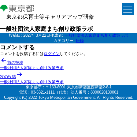
東京都保育士等キャリアアップ研修
一般社団法人家庭まち創り政策ラボ
投稿日:
2027年3月22日
作成者:
一般社団法人家庭まち創り政策ラボ
カテゴリー:
研修
コメントする
コメントを投稿するには
ログイン
してください。
投
前の投稿
稿
一般社団法人家庭まち創り政策ラボ
ナ
次の投稿
一般社団法人家庭まち創り政策ラボ
ビ
東京都庁：〒163-8001 東京都新宿区西新宿2-8-1
ゲ
電話：03-5321-1111（代表）法人番号：8000020130001
Copyright (C) 2022 Tokyo Metropolitan Government. All Rights Reserved.
ー
シ
ョ
ン