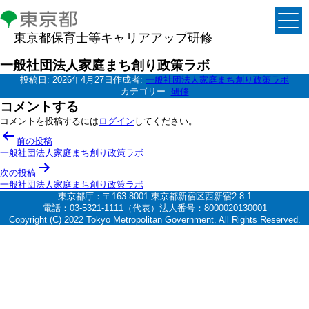
東京都保育士等キャリアアップ研修
一般社団法人家庭まち創り政策ラボ
投稿日:
2026年4月27日
作成者:
一般社団法人家庭まち創り政策ラボ
カテゴリー:
研修
コメントする
コメントを投稿するには
ログイン
してください。
投
前の投稿
稿
一般社団法人家庭まち創り政策ラボ
ナ
次の投稿
一般社団法人家庭まち創り政策ラボ
ビ
東京都庁：〒163-8001 東京都新宿区西新宿2-8-1
ゲ
電話：03-5321-1111（代表）法人番号：8000020130001
Copyright (C) 2022 Tokyo Metropolitan Government. All Rights Reserved.
ー
シ
ョ
ン