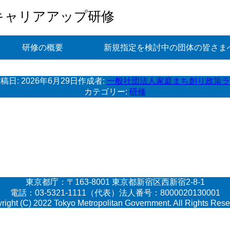
キャリアアップ研修
研修の概要
新規指定を検討中の団体の皆さま
稿日:
2026年6月29日
作成者:
一般社団法人家庭まち創り政策ラ
カテゴリー:
研修
東京都庁：〒163-8001 東京都新宿区西新宿2-8-1
電話：03-5321-1111（代表）法人番号：8000020130001
right (C) 2022 Tokyo Metropolitan Government. All Rights Rese