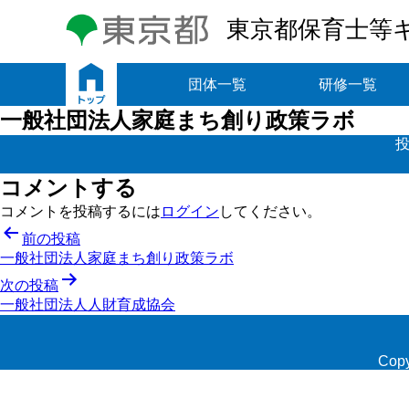
東京都保育士等
トップ
団体一覧
研修一覧
一般社団法人家庭まち創り政策ラボ
投
コメントする
コメントを投稿するには
ログイン
してください。
投
前の投稿
一般社団法人家庭まち創り政策ラボ
稿
次の投稿
ナ
一般社団法人人財育成協会
ビ
ゲ
Copy
ー