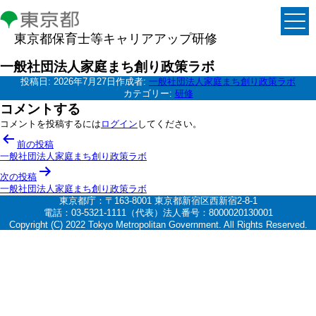
東京都保育士等キャリアアップ研修
一般社団法人家庭まち創り政策ラボ
投稿日:
2026年7月27日
作成者:
一般社団法人家庭まち創り政策ラボ
カテゴリー:
研修
コメントする
コメントを投稿するには
ログイン
してください。
投
前の投稿
稿
一般社団法人家庭まち創り政策ラボ
ナ
次の投稿
一般社団法人家庭まち創り政策ラボ
ビ
東京都庁：〒163-8001 東京都新宿区西新宿2-8-1
ゲ
電話：03-5321-1111（代表）法人番号：8000020130001
Copyright (C) 2022 Tokyo Metropolitan Government. All Rights Reserved.
ー
シ
ョ
ン