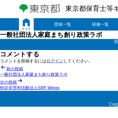
東京都保育士等
トップ
団体一覧
研修一覧
一般社団法人家庭まち創り政策ラボ
投
コメントする
コメントを投稿するには
ログイン
してください。
投
前の投稿
一般社団法人家庭まち創り政策ラボ
稿
次の投稿
ナ
特定非営利活動法人SRF Wings
ビ
ゲ
Copy
ー