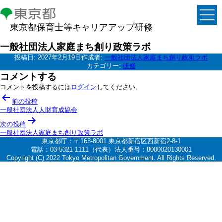
東京都保育士等キャリアアップ研修
一般社団法人家庭まち創り政策ラボ
投稿日:
2027年2月19日
作成者:
一般社団法人家庭まち創り政策ラボ
カテゴリー:
研修
コメントする
コメントを投稿するには
ログイン
してください。
投
前の投稿
稿
一般社団法人人財育成協会
ナ
次の投稿
一般社団法人家庭まち創り政策ラボ
ビ
東京都庁：〒163-8001 東京都新宿区西新宿2-8-1
ゲ
電話：03-5321-1111（代表）法人番号：8000020130001
Copyright (C) 2022 Tokyo Metropolitan Government. All Rights Reserved.
ー
シ
ョ
ン