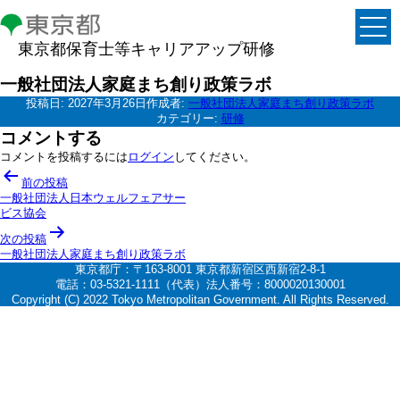
東京都保育士等キャリアアップ研修
一般社団法人家庭まち創り政策ラボ
投稿日:
2027年3月26日
作成者:
一般社団法人家庭まち創り政策ラボ
カテゴリー:
研修
コメントする
コメントを投稿するには
ログイン
してください。
投
前の投稿
稿
一般社団法人日本ウェルフェアサー
ビス協会
ナ
次の投稿
ビ
一般社団法人家庭まち創り政策ラボ
ゲ
東京都庁：〒163-8001 東京都新宿区西新宿2-8-1
電話：03-5321-1111（代表）法人番号：8000020130001
ー
Copyright (C) 2022 Tokyo Metropolitan Government. All Rights Reserved.
シ
ョ
ン