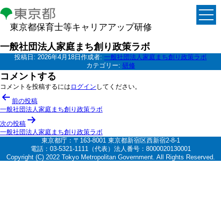
東京都保育士等キャリアアップ研修
一般社団法人家庭まち創り政策ラボ
投稿日:
2026年4月18日
作成者:
一般社団法人家庭まち創り政策ラボ
カテゴリー:
研修
コメントする
コメントを投稿するには
ログイン
してください。
投
前の投稿
稿
一般社団法人家庭まち創り政策ラボ
ナ
次の投稿
一般社団法人家庭まち創り政策ラボ
ビ
東京都庁：〒163-8001 東京都新宿区西新宿2-8-1
ゲ
電話：03-5321-1111（代表）法人番号：8000020130001
Copyright (C) 2022 Tokyo Metropolitan Government. All Rights Reserved.
ー
シ
ョ
ン