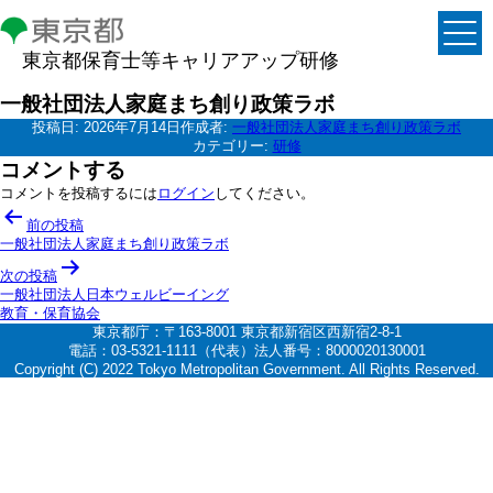
東京都保育士等キャリアアップ研修
一般社団法人家庭まち創り政策ラボ
投稿日:
2026年7月14日
作成者:
一般社団法人家庭まち創り政策ラボ
カテゴリー:
研修
コメントする
コメントを投稿するには
ログイン
してください。
投
前の投稿
稿
一般社団法人家庭まち創り政策ラボ
ナ
次の投稿
一般社団法人日本ウェルビーイング
ビ
教育・保育協会
ゲ
東京都庁：〒163-8001 東京都新宿区西新宿2-8-1
電話：03-5321-1111（代表）法人番号：8000020130001
ー
Copyright (C) 2022 Tokyo Metropolitan Government. All Rights Reserved.
シ
ョ
ン